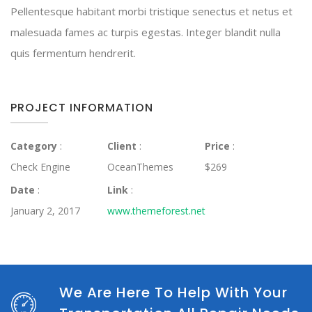
Pellentesque habitant morbi tristique senectus et netus et
malesuada fames ac turpis egestas. Integer blandit nulla
quis fermentum hendrerit.
PROJECT INFORMATION
Category
:
Client
:
Price
:
Check Engine
OceanThemes
$269
Date
:
Link
:
January 2, 2017
www.themeforest.net
We Are Here To Help With Your