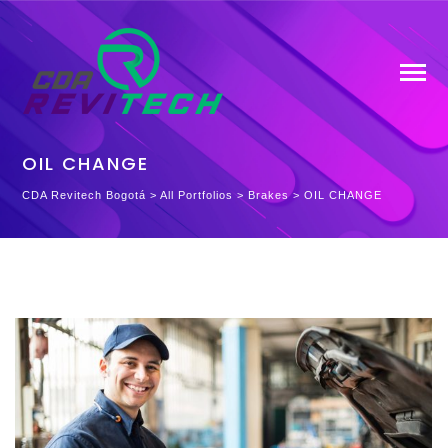
OIL CHANGE
CDA Revitech Bogotá
>
All Portfolios
>
Brakes
>
OIL CHANGE