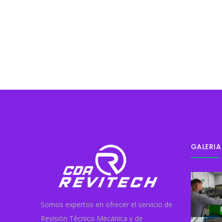
GALERIA
Somos expertos en ofrecer el servicio de
Revisión Técnico Mecánica y de