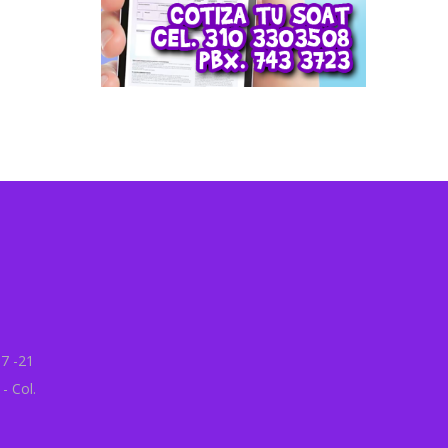
7 -21
- Col.