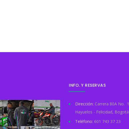
INFO. Y RESERVAS
Dirección:
Carrera 80A No. 1
Hayuelos - Felicidad, Bogotá 
Teléfono:
601 743 37 23