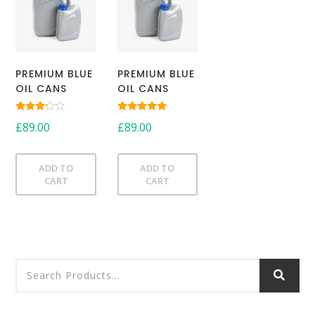
PREMIUM BLUE
PREMIUM BLUE
OIL CANS
OIL CANS
Rated
Rated
£
89.00
£
89.00
3.00
5.00
out of
out of 5
5
ADD TO
ADD TO
CART
CART