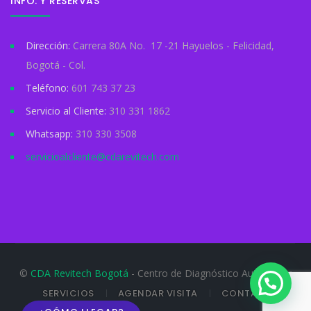
INFO. Y RESERVAS
Dirección:
Carrera 80A No. 17 -21 Hayuelos - Felicidad,
Bogotá - Col.
Teléfono:
601 743 37 23
Servicio al Cliente:
310 331 1862
Whatsapp:
310 330 3508
servicioalcliente@cdarevitech.com
©
CDA Revitech Bogotá
- Centro de Diagnóstico Automotor
SERVICIOS
AGENDAR VISITA
CONTACTO