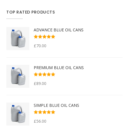
TOP RATED PRODUCTS
ADVANCE BLUE OIL CANS
Rated
5.00
out
£
70.00
of 5
PREMIUM BLUE OIL CANS
Rated
5.00
out
£
89.00
of 5
SIMPLE BLUE OIL CANS
Rated
4.00
£
56.00
out of 5