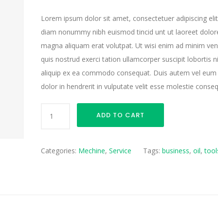
on
customer
rating
Lorem ipsum dolor sit amet, consectetuer adipiscing elit
diam nonummy nibh euismod tincid unt ut laoreet dolor
magna aliquam erat volutpat. Ut wisi enim ad minim ve
quis nostrud exerci tation ullamcorper suscipit lobortis ni
aliquip ex ea commodo consequat. Duis autem vel eum i
dolor in hendrerit in vulputate velit esse molestie conseq
PREMIUM
ADD TO CART
BLUE
OIL
CANS
Categories:
Mechine
,
Service
Tags:
business
,
oil
,
tool
quantity