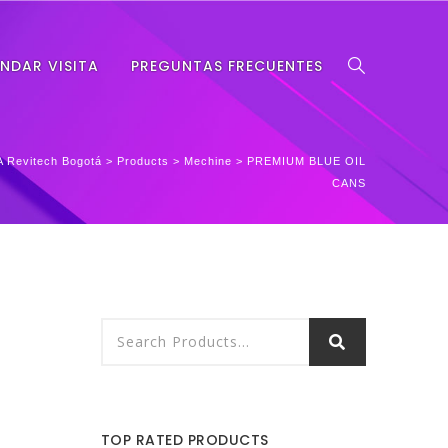
NDAR VISITA
PREGUNTAS FRECUENTES
 Revitech Bogotá
>
Products
>
Mechine
>
PREMIUM BLUE OIL
CANS
TOP RATED PRODUCTS