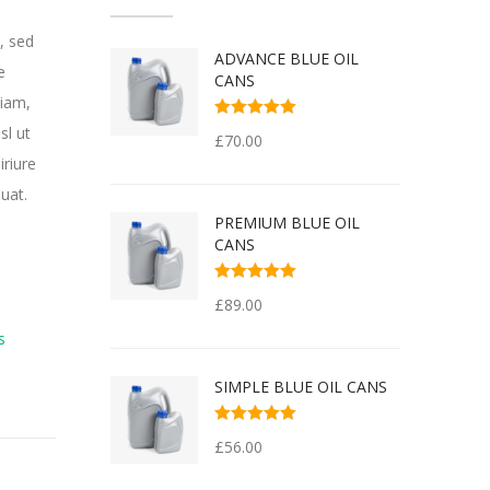
, sed
ADVANCE BLUE OIL
e
CANS
niam,
Rated
5.00
out
sl ut
£
70.00
of 5
riure
uat.
PREMIUM BLUE OIL
CANS
Rated
5.00
out
£
89.00
of 5
s
SIMPLE BLUE OIL CANS
Rated
4.00
£
56.00
out of 5