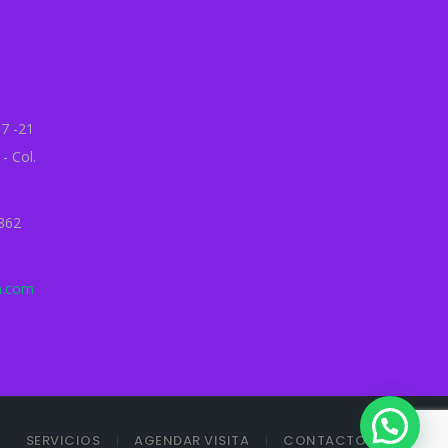
7 -21
- Col.
862
ch.com
SERVICIOS
AGENDAR VISITA
CONTACTO