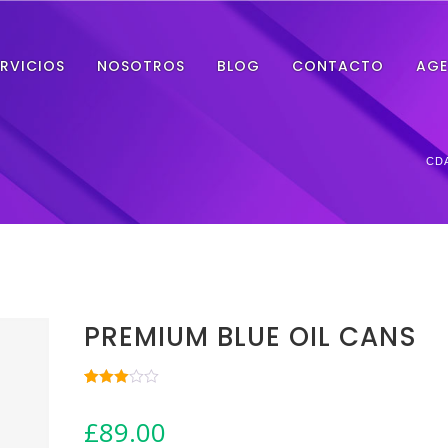
ERVICIOS
NOSOTROS
BLOG
CONTACTO
AGE
CDA
PREMIUM BLUE OIL CANS
Rated
1
3.00
£
89.00
out of 5
based