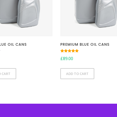
BLUE OIL CANS
PREMIUM BLUE OIL CANS
Rated
£
89.00
5.00
out of 5
O CART
ADD TO CART