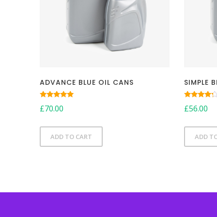
ADVANCE BLUE OIL CANS
SIMPLE 
Rated
Rated
£
70.00
£
56.00
5.00
4.00
out of 5
out of 5
ADD TO CART
ADD T